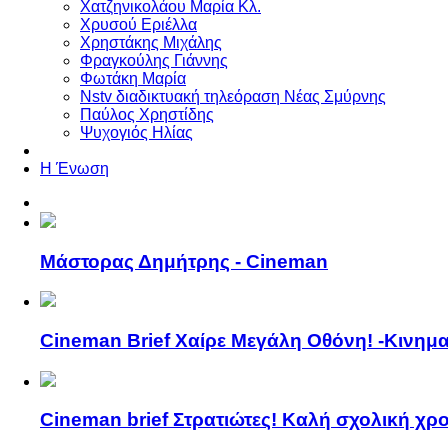
Χατζηνικολάου Μαρία Κλ.
Χρυσού Εριέλλα
Χρηστάκης Μιχάλης
Φραγκούλης Γιάννης
Φωτάκη Μαρία
Nstv διαδικτυακή τηλεόραση Νέας Σμύρνης
Παύλος Χρηστίδης
Ψυχογιός Ηλίας
Η Ένωση
Μάστορας Δημήτρης - Cineman
Cineman Brief Χαίρε Μεγάλη Οθόνη! -Κινημ
Cineman brief Στρατιώτες! Καλή σχολική χρο