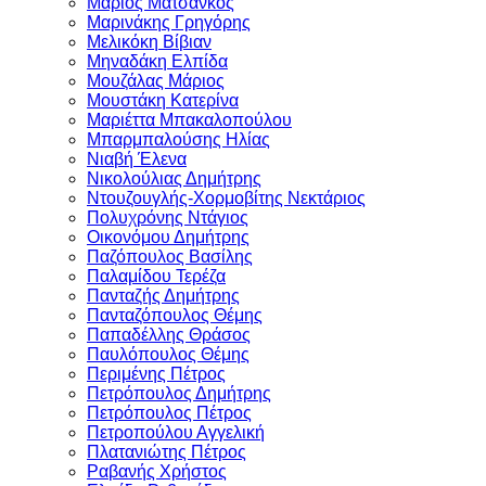
Μάριος Ματσάνκος
Μαρινάκης Γρηγόρης
Μελικόκη Βίβιαν
Μηναδάκη Ελπίδα
Μουζάλας Μάριος
Μουστάκη Κατερίνα
Μαριέττα Μπακαλοπούλου
Μπαρμπαλούσης Ηλίας
Νιαβή Έλενα
Νικολούλιας Δημήτρης
Ντουζουγλής-Χορμοβίτης Νεκτάριος
Πολυχρόνης Ντάγιος
Οικονόμου Δημήτρης
Παζόπουλος Βασίλης
Παλαμίδου Τερέζα
Πανταζής Δημήτρης
Πανταζόπουλος Θέμης
Παπαδέλλης Θράσος
Παυλόπουλος Θέμης
Περιμένης Πέτρος
Πετρόπουλος Δημήτρης
Πετρόπουλος Πέτρος
Πετροπούλου Αγγελική
Πλατανιώτης Πέτρος
Ραβανής Χρήστος