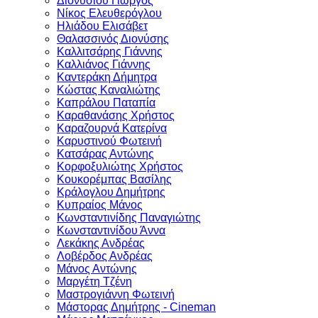
Διονυσίου Γιώργος
Νίκος Ελευθερόγλου
Ηλιάδου Ελισάβετ
Θαλασσινός Διονύσης
Καλλιτσάρης Γιάννης
Καλλιάνος Γιάννης
Καντεράκη Δήμητρα
Κώστας Καναλιώτης
Καπράλου Παταπία
Καραθανάσης Χρήστος
Καραζουρνά Κατερίνα
Καρυστινού Φωτεινή
Κατσάρας Αντώνης
Κoρφoξυλιώτης Χρήστος
Κουκορέμπας Βασίλης
Κράλογλου Δημήτρης
Κυπραίος Μάνος
Κωνσταντινίδης Παναγιώτης
Κωνσταντινίδου Άννα
Λεκάκης Ανδρέας
Λοβέρδος Ανδρέας
Μάνος Αντώνης
Μαργέτη Τζένη
Μαστρογιάννη Φωτεινή
Μάστορας Δημήτρης - Cineman