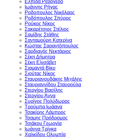
Ελπίδα Ρεβογέδο
Ιωάννης Ρήγας
Ροδοπουλος Νικόλαος
Ροδόπουλος Σπύρος
Ρούκος Νίκος
Σακαρέτσιος Στέλιος
Σαμίδης Στάθης
Σανταμούρη Κατερίνα
Κώστας Σαραντόπουλος
Σαρδιανός Νεκτάριος
Σέκη Δήμητρα
Σέκη Ελισάβετ
Σιαμαντά Βίκυ
Σιούτας Νίκος
Σταυριανουδάκης Μιχάλης
Σταυριαννίδου Σταυρούλα
Στεργίου Βασίλης
Στεργίου Άννα
Συρίγος Πολύδωρος
Τρούμπα Ιωάανα
Τσακίρης Λάμπρος
Τσαμης Πρόδρομος
Τσιάκου Γεωργία
Ιωάννα Τρίγκα
Χαλκίδου Ολυμπία