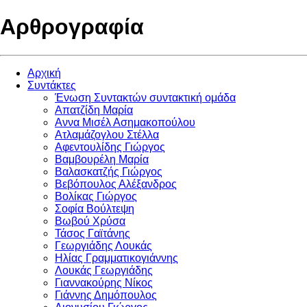
Αρθρογραφία
Αρχική
Συντάκτες
Ένωση Συντακτών συντακτική ομάδα
Απατζίδη Μαρία
Αννα Μισέλ Ασημακοπούλου
Ατλαμάζογλου Στέλλα
Αφεντουλίδης Γιώργος
Βαμβουρέλη Μαρία
Βαλασκατζής Γιώργος
Βεβόπουλος Αλέξανδρος
Βολίκας Γιώργος
Σοφία Βούλτεψη
Βωβού Χρύσα
Τάσος Γαϊτάνης
Γεωργιάδης Λουκάς
Ηλίας Γραμματικογιάννης
Λουκάς Γεωργιάδης
Γιαννακούρης Νίκος
Γιάννης Δημόπουλος