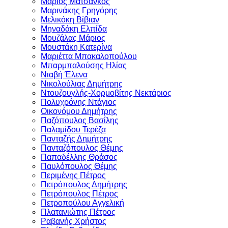
Μάριος Ματσάνκος
Μαρινάκης Γρηγόρης
Μελικόκη Βίβιαν
Μηναδάκη Ελπίδα
Μουζάλας Μάριος
Μουστάκη Κατερίνα
Μαριέττα Μπακαλοπούλου
Μπαρμπαλούσης Ηλίας
Νιαβή Έλενα
Νικολούλιας Δημήτρης
Ντουζουγλής-Χορμοβίτης Νεκτάριος
Πολυχρόνης Ντάγιος
Οικονόμου Δημήτρης
Παζόπουλος Βασίλης
Παλαμίδου Τερέζα
Πανταζής Δημήτρης
Πανταζόπουλος Θέμης
Παπαδέλλης Θράσος
Παυλόπουλος Θέμης
Περιμένης Πέτρος
Πετρόπουλος Δημήτρης
Πετρόπουλος Πέτρος
Πετροπούλου Αγγελική
Πλατανιώτης Πέτρος
Ραβανής Χρήστος