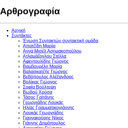
Αρθρογραφία
Αρχική
Συντάκτες
Ένωση Συντακτών συντακτική ομάδα
Απατζίδη Μαρία
Αννα Μισέλ Ασημακοπούλου
Ατλαμάζογλου Στέλλα
Αφεντουλίδης Γιώργος
Βαμβουρέλη Μαρία
Βαλασκατζής Γιώργος
Βεβόπουλος Αλέξανδρος
Βολίκας Γιώργος
Σοφία Βούλτεψη
Βωβού Χρύσα
Τάσος Γαϊτάνης
Γεωργιάδης Λουκάς
Ηλίας Γραμματικογιάννης
Λουκάς Γεωργιάδης
Γιαννακούρης Νίκος
Γιάννης Δημόπουλος