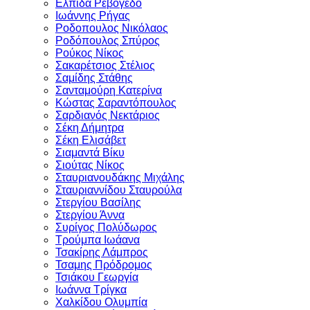
Ελπίδα Ρεβογέδο
Ιωάννης Ρήγας
Ροδοπουλος Νικόλαος
Ροδόπουλος Σπύρος
Ρούκος Νίκος
Σακαρέτσιος Στέλιος
Σαμίδης Στάθης
Σανταμούρη Κατερίνα
Κώστας Σαραντόπουλος
Σαρδιανός Νεκτάριος
Σέκη Δήμητρα
Σέκη Ελισάβετ
Σιαμαντά Βίκυ
Σιούτας Νίκος
Σταυριανουδάκης Μιχάλης
Σταυριαννίδου Σταυρούλα
Στεργίου Βασίλης
Στεργίου Άννα
Συρίγος Πολύδωρος
Τρούμπα Ιωάανα
Τσακίρης Λάμπρος
Τσαμης Πρόδρομος
Τσιάκου Γεωργία
Ιωάννα Τρίγκα
Χαλκίδου Ολυμπία