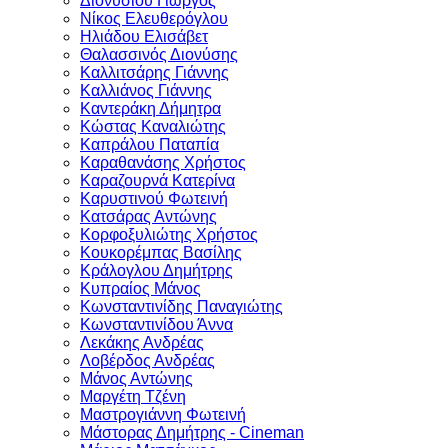
Διονυσίου Γιώργος
Νίκος Ελευθερόγλου
Ηλιάδου Ελισάβετ
Θαλασσινός Διονύσης
Καλλιτσάρης Γιάννης
Καλλιάνος Γιάννης
Καντεράκη Δήμητρα
Κώστας Καναλιώτης
Καπράλου Παταπία
Καραθανάσης Χρήστος
Καραζουρνά Κατερίνα
Καρυστινού Φωτεινή
Κατσάρας Αντώνης
Κoρφoξυλιώτης Χρήστος
Κουκορέμπας Βασίλης
Κράλογλου Δημήτρης
Κυπραίος Μάνος
Κωνσταντινίδης Παναγιώτης
Κωνσταντινίδου Άννα
Λεκάκης Ανδρέας
Λοβέρδος Ανδρέας
Μάνος Αντώνης
Μαργέτη Τζένη
Μαστρογιάννη Φωτεινή
Μάστορας Δημήτρης - Cineman